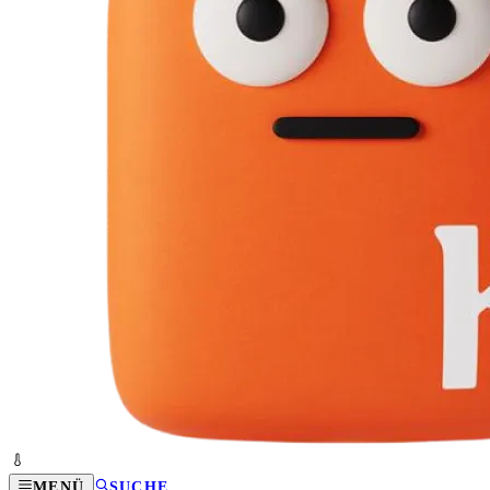
MENÜ
SUCHE