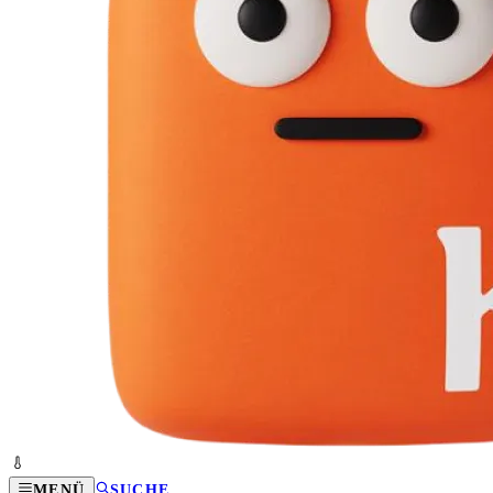
MENÜ
SUCHE