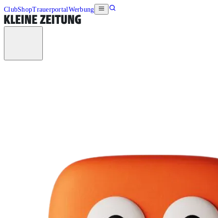
Club
Shop
Trauerportal
Werbung