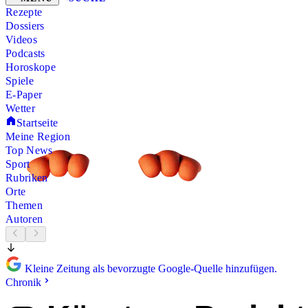
Rezepte
Dossiers
Videos
Podcasts
Horoskope
Spiele
E-Paper
Wetter
Startseite
Meine Region
Top News
Sport
Rubriken
Orte
Themen
Autoren
Kleine Zeitung als bevorzugte Google-Quelle hinzufügen.
Chronik