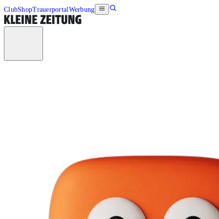
Club
Shop
Trauerportal
Werbung