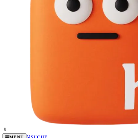
MENÜ
SUCHE