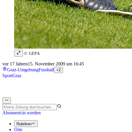
© GEPA
vor 17 Jahren
15. November 2009 um 16:45
Graz-Umgebung
Fussball
+2
Sport
Graz
Abonnent:in werden
Rubriken
Orte