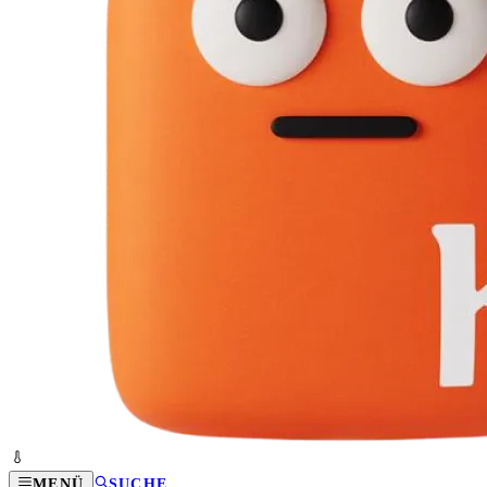
MENÜ
SUCHE