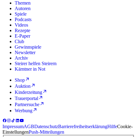
Themen
Autoren
Spiele
Podcasts
Videos
Rezepte
E-Paper
Club
Gewinnspiele
Newsletter
Archiv
Steirer helfen Steirern
Kärntner in Not
Shop
Auktion
Kinderzeitung
Trauerportal
Partnersuche
Werbung
Impressum
AGB
Datenschutz
Barrierefreiheitserklärung
Hilfe
Cookie-
Einstellungen
Push-Mitteilungen