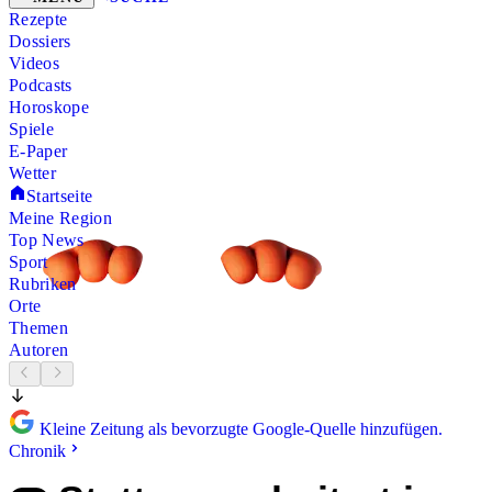
Rezepte
Dossiers
Videos
Podcasts
Horoskope
Spiele
E-Paper
Wetter
Startseite
Meine Region
Top News
Sport
Rubriken
Orte
Themen
Autoren
Kleine Zeitung als bevorzugte Google-Quelle hinzufügen.
Chronik