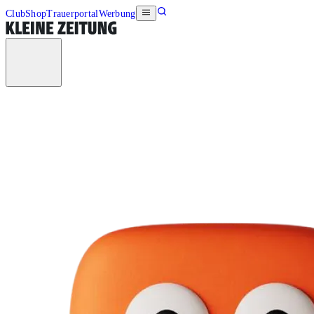
Club
Shop
Trauerportal
Werbung