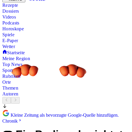
Rezepte
Dossiers
Videos
Podcasts
Horoskope
Spiele
E-Paper
Wetter
Startseite
Meine Region
Top News
Sport
Rubriken
Orte
Themen
Autoren
Kleine Zeitung als bevorzugte Google-Quelle hinzufügen.
Chronik