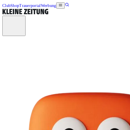
Club
Shop
Trauerportal
Werbung