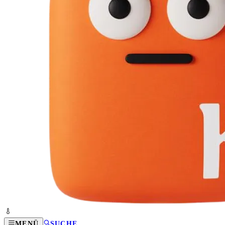
MENÜ
SUCHE