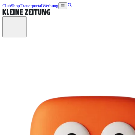
Club
Shop
Trauerportal
Werbung