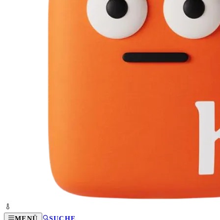
MENÜ
SUCHE