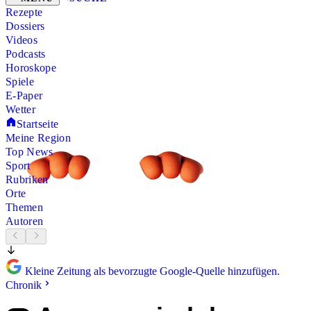
Rezepte
Dossiers
Videos
Podcasts
Horoskope
Spiele
E-Paper
Wetter
Startseite
Meine Region
Top News
Sport
Rubriken
Orte
Themen
Autoren
Kleine Zeitung als bevorzugte Google-Quelle hinzufügen.
Chronik