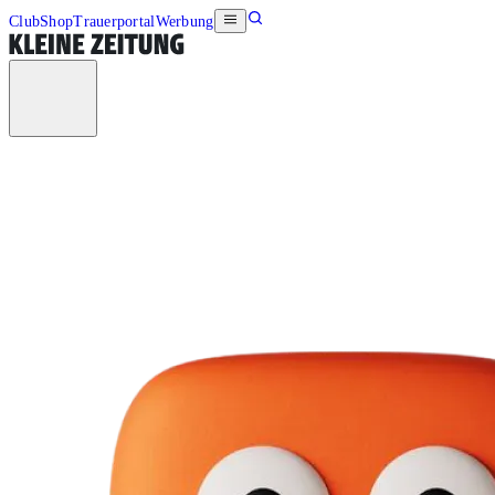
Club
Shop
Trauerportal
Werbung