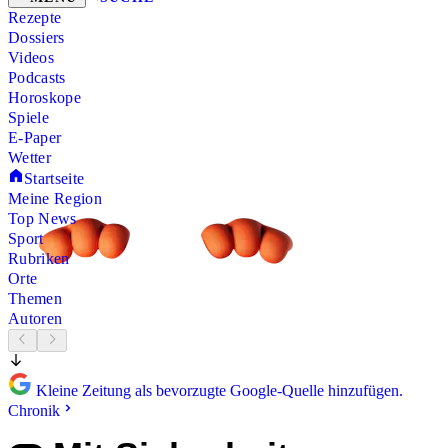
Rezepte
Dossiers
Videos
Podcasts
Horoskope
Spiele
E-Paper
Wetter
Startseite
Meine Region
Top News
Sport
Rubriken
Orte
Themen
Autoren
Kleine Zeitung als bevorzugte Google-Quelle hinzufügen.
Chronik