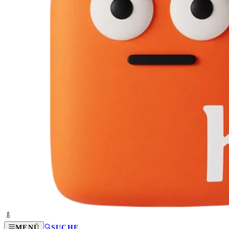
MENÜ
SUCHE