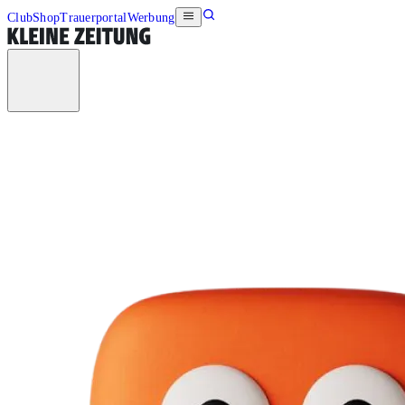
Club
Shop
Trauerportal
Werbung