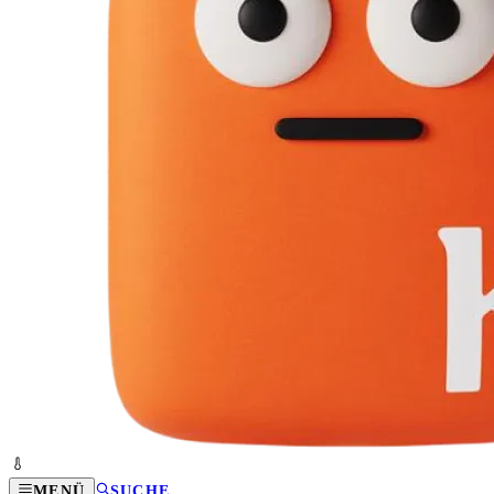
MENÜ
SUCHE