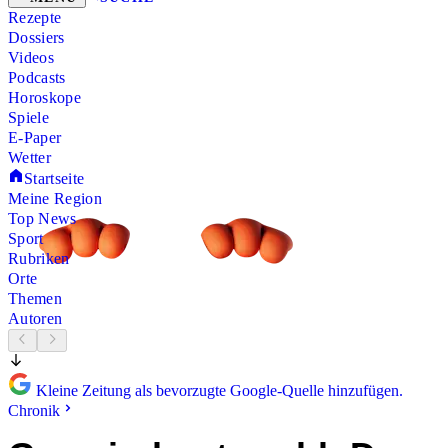
Rezepte
Dossiers
Videos
Podcasts
Horoskope
Spiele
E-Paper
Wetter
Startseite
Meine Region
Top News
Sport
Rubriken
Orte
Themen
Autoren
Kleine Zeitung als bevorzugte Google-Quelle hinzufügen.
Chronik