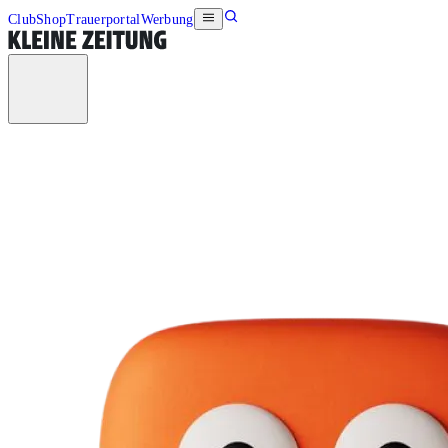
Club
Shop
Trauerportal
Werbung