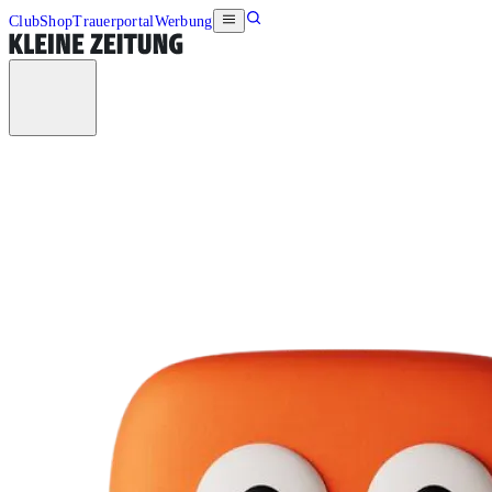
Club
Shop
Trauerportal
Werbung