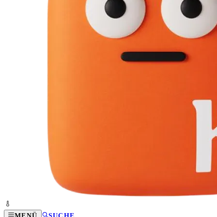
MENÜ
SUCHE