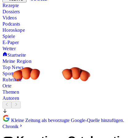
Rezepte
Dossiers
Videos
Podcasts
Horoskope
Spiele
E-Paper
Wetter
Startseite
Meine Region
Top News
Sport
Rubriken
Orte
Themen
Autoren
Kleine Zeitung als bevorzugte Google-Quelle hinzufügen.
Chronik