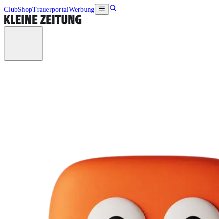
Club
Shop
Trauerportal
Werbung