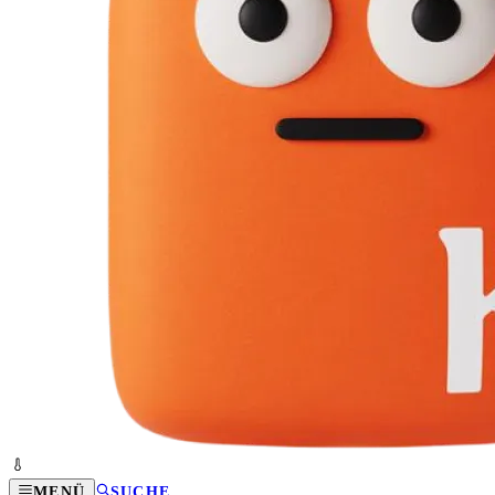
MENÜ
SUCHE