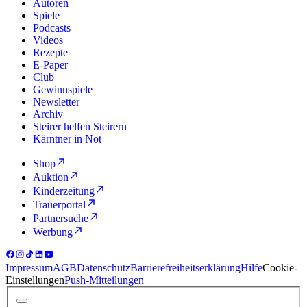
Autoren
Spiele
Podcasts
Videos
Rezepte
E-Paper
Club
Gewinnspiele
Newsletter
Archiv
Steirer helfen Steirern
Kärntner in Not
Shop
Auktion
Kinderzeitung
Trauerportal
Partnersuche
Werbung
Impressum
AGB
Datenschutz
Barrierefreiheitserklärung
Hilfe
Cookie-
Einstellungen
Push-Mitteilungen