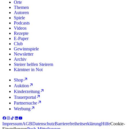
Orte
Themen
Autoren
Spiele
Podcasts
Videos
Rezepte
E-Paper
Club
Gewinnspiele
Newsletter
Archiv
Steirer helfen Steirern
Kärntner in Not
Shop
Auktion
Kinderzeitung
Trauerportal
Partnersuche
Werbung
Impressum
AGB
Datenschutz
Barrierefreiheitserklärung
Hilfe
Cookie-
Einstellungen
Push-Mitteilungen