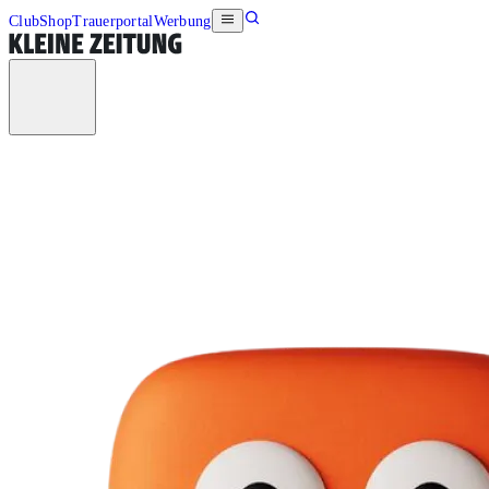
Club
Shop
Trauerportal
Werbung