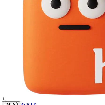
MENÜ
SUCHE