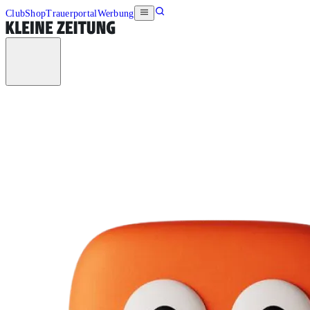
Club
Shop
Trauerportal
Werbung