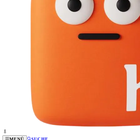
MENÜ
SUCHE