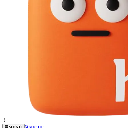
MENÜ
SUCHE