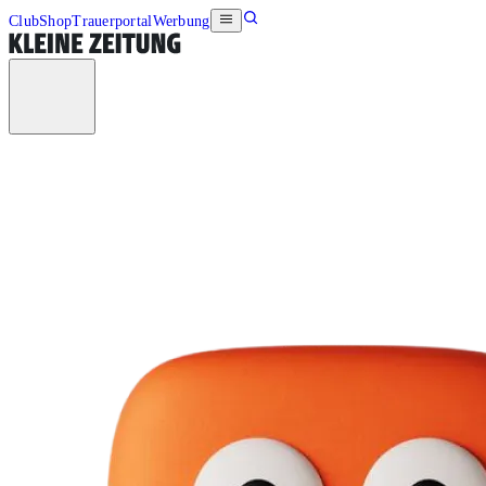
Club
Shop
Trauerportal
Werbung