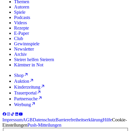
Themen
Autoren
Spiele
Podcasts
Videos
Rezepte
E-Paper
Club
Gewinnspiele
Newsletter
Archiv
Steirer helfen Steirern
Kärntner in Not
Shop
Auktion
Kinderzeitung
Trauerportal
Partnersuche
Werbung
Impressum
AGB
Datenschutz
Barrierefreiheitserklärung
Hilfe
Cookie-
Einstellungen
Push-Mitteilungen