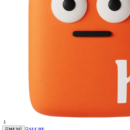
MENÜ
SUCHE