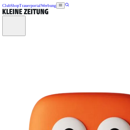
Club
Shop
Trauerportal
Werbung