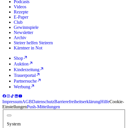
Podcasts
Videos
Rezepte
E-Paper
Club
Gewinnspiele
Newsletter
Archiv
Steirer helfen Steirern
Kärntner in Not
Shop
Auktion
Kinderzeitung
Trauerportal
Partnersuche
Werbung
Impressum
AGB
Datenschutz
Barrierefreiheitserklärung
Hilfe
Cookie-
Einstellungen
Push-Mitteilungen
System