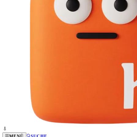
MENÜ
SUCHE