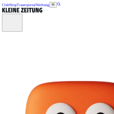
Club
Shop
Trauerportal
Werbung