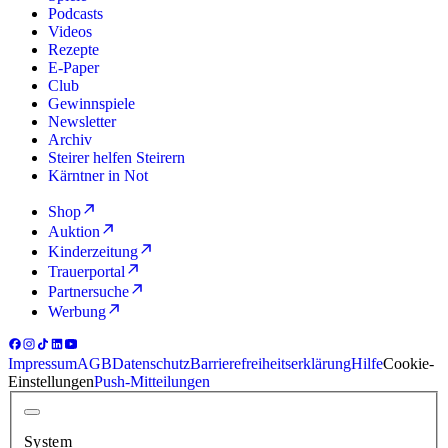
Podcasts
Videos
Rezepte
E-Paper
Club
Gewinnspiele
Newsletter
Archiv
Steirer helfen Steirern
Kärntner in Not
Shop
Auktion
Kinderzeitung
Trauerportal
Partnersuche
Werbung
Impressum
AGB
Datenschutz
Barrierefreiheitserklärung
Hilfe
Cookie-
Einstellungen
Push-Mitteilungen
System