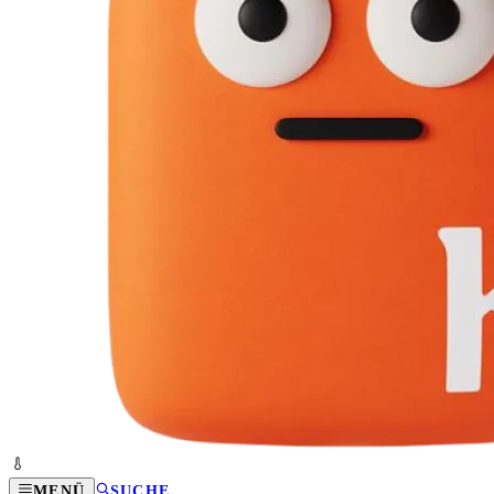
MENÜ
SUCHE