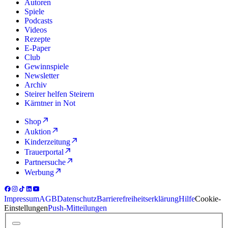
Autoren
Spiele
Podcasts
Videos
Rezepte
E-Paper
Club
Gewinnspiele
Newsletter
Archiv
Steirer helfen Steirern
Kärntner in Not
Shop
Auktion
Kinderzeitung
Trauerportal
Partnersuche
Werbung
Impressum
AGB
Datenschutz
Barrierefreiheitserklärung
Hilfe
Cookie-
Einstellungen
Push-Mitteilungen