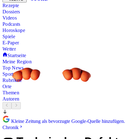
Rezepte
Dossiers
Videos
Podcasts
Horoskope
Spiele
E-Paper
Wetter
Startseite
Meine Region
Top News
Sport
Rubriken
Orte
Themen
Autoren
Kleine Zeitung als bevorzugte Google-Quelle hinzufügen.
Chronik