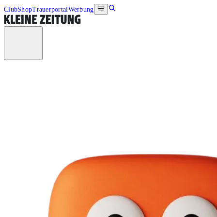
Club
Shop
Trauerportal
Werbung