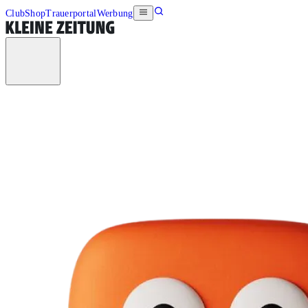
Club
Shop
Trauerportal
Werbung