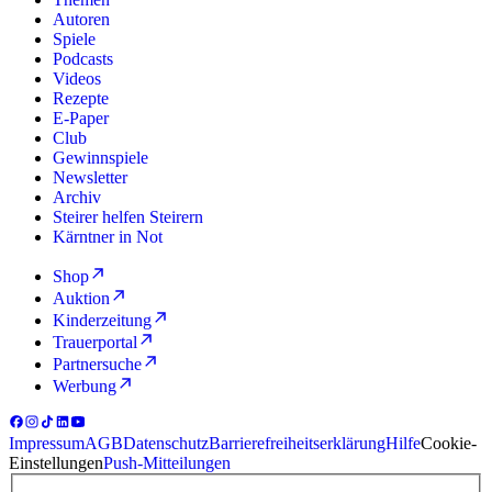
Autoren
Spiele
Podcasts
Videos
Rezepte
E-Paper
Club
Gewinnspiele
Newsletter
Archiv
Steirer helfen Steirern
Kärntner in Not
Shop
Auktion
Kinderzeitung
Trauerportal
Partnersuche
Werbung
Impressum
AGB
Datenschutz
Barrierefreiheitserklärung
Hilfe
Cookie-
Einstellungen
Push-Mitteilungen