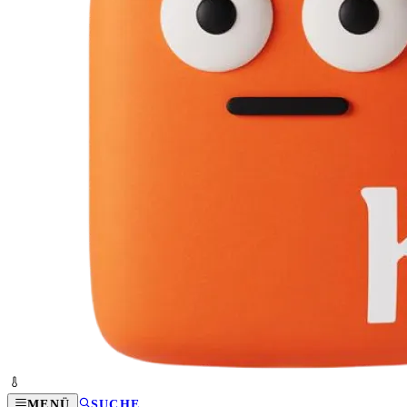
MENÜ
SUCHE