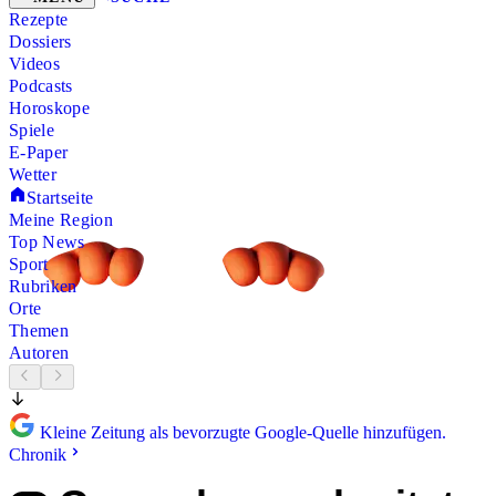
Rezepte
Dossiers
Videos
Podcasts
Horoskope
Spiele
E-Paper
Wetter
Startseite
Meine Region
Top News
Sport
Rubriken
Orte
Themen
Autoren
Kleine Zeitung als bevorzugte Google-Quelle hinzufügen.
Chronik