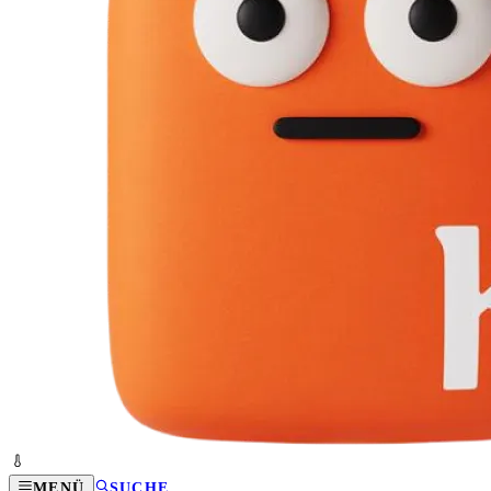
MENÜ
SUCHE