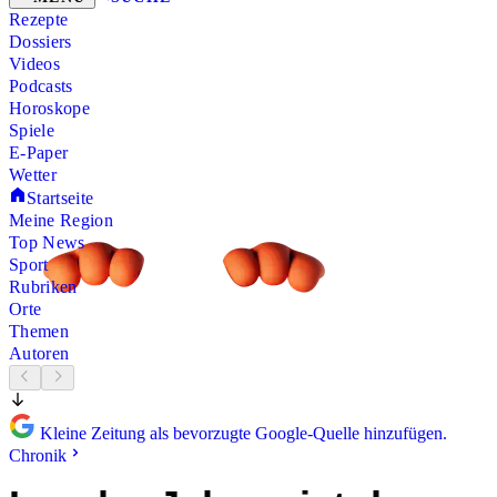
Rezepte
Dossiers
Videos
Podcasts
Horoskope
Spiele
E-Paper
Wetter
Startseite
Meine Region
Top News
Sport
Rubriken
Orte
Themen
Autoren
Kleine Zeitung als bevorzugte Google-Quelle hinzufügen.
Chronik