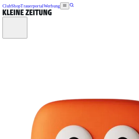
Club
Shop
Trauerportal
Werbung