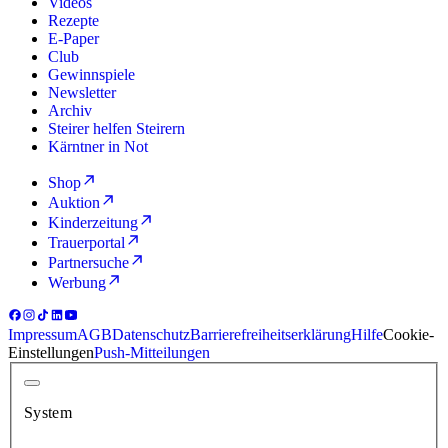
Videos
Rezepte
E-Paper
Club
Gewinnspiele
Newsletter
Archiv
Steirer helfen Steirern
Kärntner in Not
Shop
Auktion
Kinderzeitung
Trauerportal
Partnersuche
Werbung
Impressum
AGB
Datenschutz
Barrierefreiheitserklärung
Hilfe
Cookie-
Einstellungen
Push-Mitteilungen
System