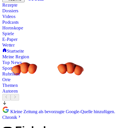
Rezepte
Dossiers
Videos
Podcasts
Horoskope
Spiele
E-Paper
Wetter
Startseite
Meine Region
Top News
Sport
Rubriken
Orte
Themen
Autoren
Kleine Zeitung als bevorzugte Google-Quelle hinzufügen.
Chronik