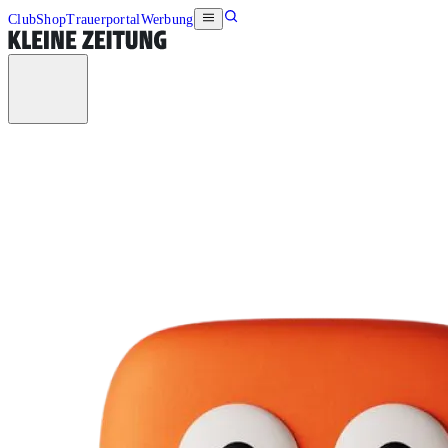
Club
Shop
Trauerportal
Werbung