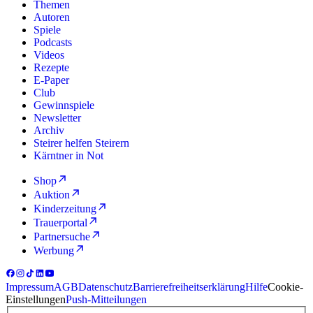
Themen
Autoren
Spiele
Podcasts
Videos
Rezepte
E-Paper
Club
Gewinnspiele
Newsletter
Archiv
Steirer helfen Steirern
Kärntner in Not
Shop
Auktion
Kinderzeitung
Trauerportal
Partnersuche
Werbung
Impressum
AGB
Datenschutz
Barrierefreiheitserklärung
Hilfe
Cookie-
Einstellungen
Push-Mitteilungen