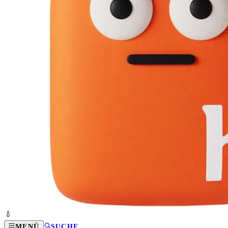
MENÜ
SUCHE