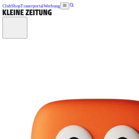
Club
Shop
Trauerportal
Werbung