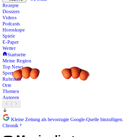
Rezepte
Dossiers
Videos
Podcasts
Horoskope
Spiele
E-Paper
Wetter
Startseite
Meine Region
Top News
Sport
Rubriken
Orte
Themen
Autoren
Kleine Zeitung als bevorzugte Google-Quelle hinzufügen.
Chronik