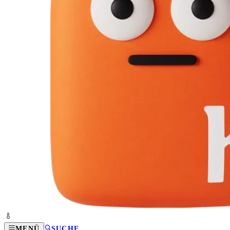
MENÜ
SUCHE