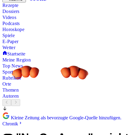
Rezepte
Dossiers
Videos
Podcasts
Horoskope
Spiele
E-Paper
Wetter
Startseite
Meine Region
Top News
Sport
Rubriken
Orte
Themen
Autoren
Kleine Zeitung als bevorzugte Google-Quelle hinzufügen.
Chronik