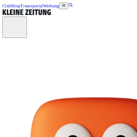
Club
Shop
Trauerportal
Werbung