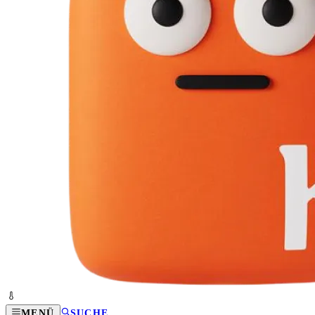
MENÜ
SUCHE