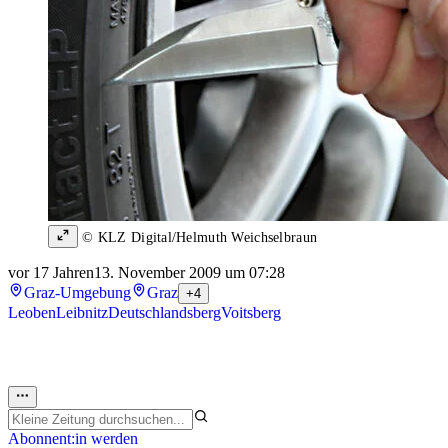
© KLZ Digital/Helmuth Weichselbraun
vor 17 Jahren
13. November 2009 um 07:28
Graz-Umgebung
Graz
+4
Leoben
Leibnitz
Deutschlandsberg
Voitsberg
Abonnent:in werden