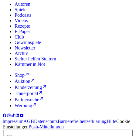
Autoren
Spiele
Podcasts
Videos
Rezepte
E-Paper
Club
Gewinnspiele
Newsletter
Archiv
Steirer helfen Steirern
Kärntner in Not
Shop
Auktion
Kinderzeitung
Trauerportal
Partnersuche
Werbung
Impressum
AGB
Datenschutz
Barrierefreiheitserklärung
Hilfe
Cookie-
Einstellungen
Push-Mitteilungen