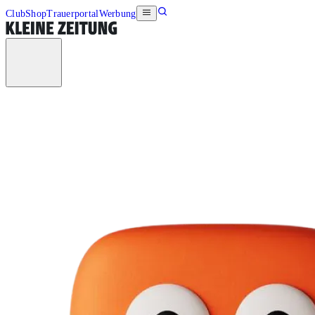
Club
Shop
Trauerportal
Werbung