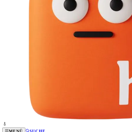
MENÜ
SUCHE