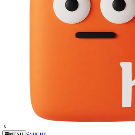
MENÜ
SUCHE