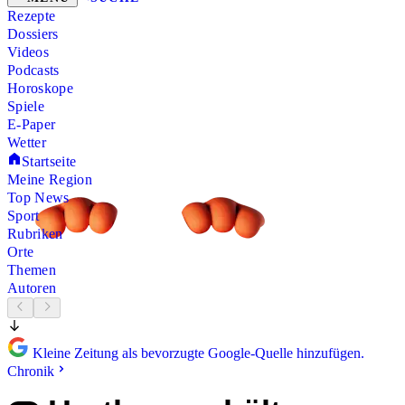
Rezepte
Dossiers
Videos
Podcasts
Horoskope
Spiele
E-Paper
Wetter
Startseite
Meine Region
Top News
Sport
Rubriken
Orte
Themen
Autoren
Kleine Zeitung als bevorzugte Google-Quelle hinzufügen.
Chronik