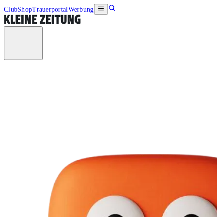
Club
Shop
Trauerportal
Werbung