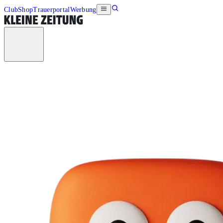
Club
Shop
Trauerportal
Werbung