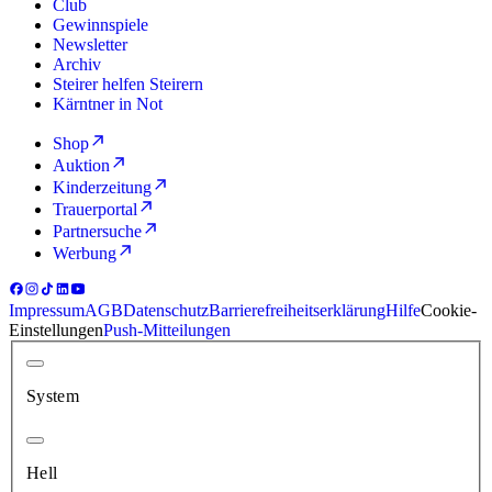
Club
Gewinnspiele
Newsletter
Archiv
Steirer helfen Steirern
Kärntner in Not
Shop
Auktion
Kinderzeitung
Trauerportal
Partnersuche
Werbung
Impressum
AGB
Datenschutz
Barrierefreiheitserklärung
Hilfe
Cookie-
Einstellungen
Push-Mitteilungen
System
Hell