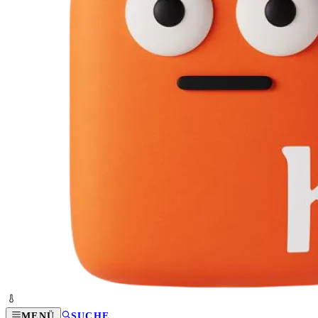
MENÜ
SUCHE