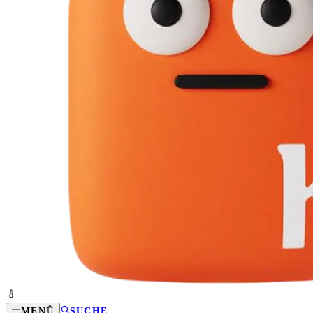
MENÜ
SUCHE