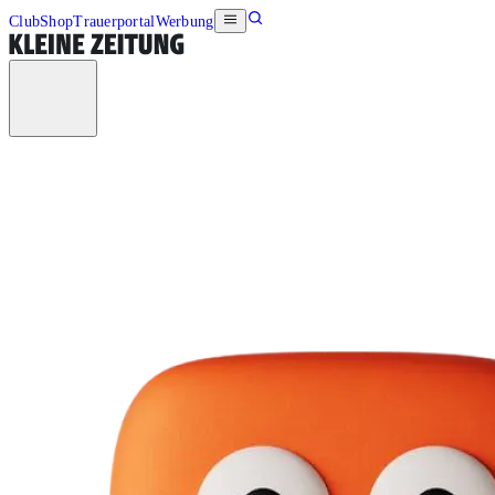
Club
Shop
Trauerportal
Werbung