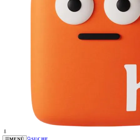
MENÜ
SUCHE