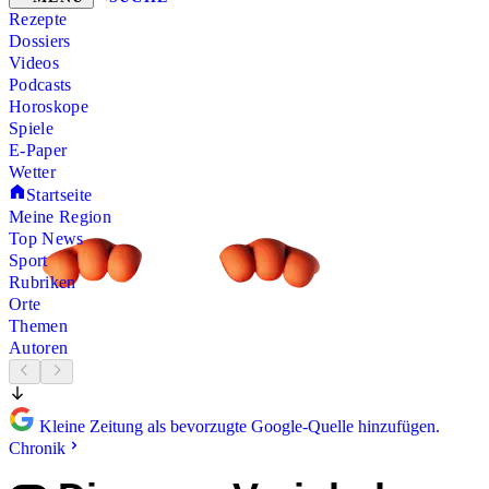
Rezepte
Dossiers
Videos
Podcasts
Horoskope
Spiele
E-Paper
Wetter
Startseite
Meine Region
Top News
Sport
Rubriken
Orte
Themen
Autoren
Kleine Zeitung als bevorzugte Google-Quelle hinzufügen.
Chronik