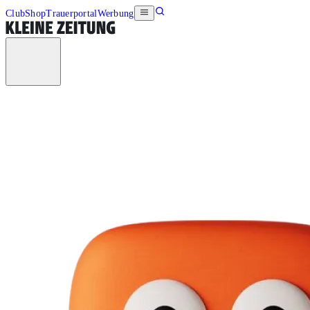
Club
Shop
Trauerportal
Werbung