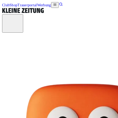
Club
Shop
Trauerportal
Werbung