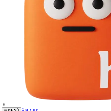
MENÜ
SUCHE