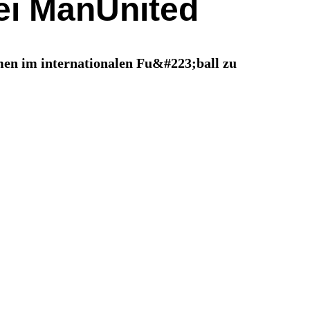
bei ManUnited
en im internationalen Fu&#223;ball zu