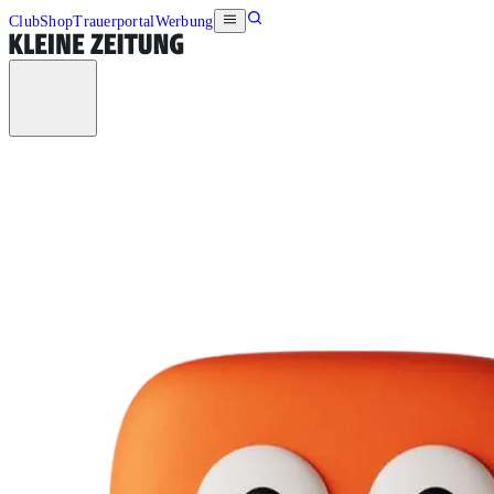
Club
Shop
Trauerportal
Werbung