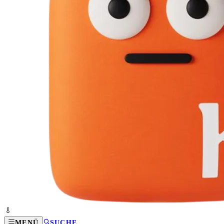
MENÜ
SUCHE