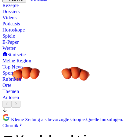
Rezepte
Dossiers
Videos
Podcasts
Horoskope
Spiele
E-Paper
Wetter
Startseite
Meine Region
Top News
Sport
Rubriken
Orte
Themen
Autoren
Kleine Zeitung als bevorzugte Google-Quelle hinzufügen.
Chronik