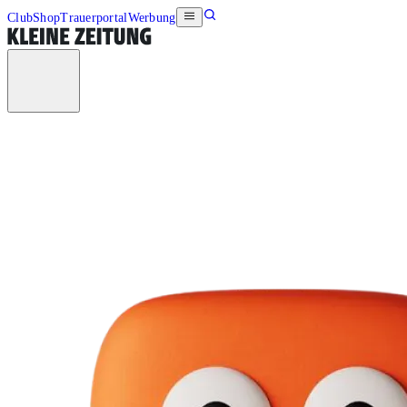
Club
Shop
Trauerportal
Werbung