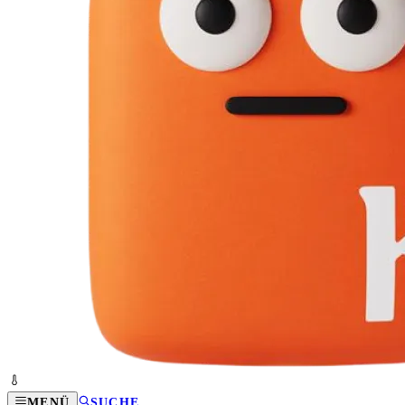
MENÜ
SUCHE