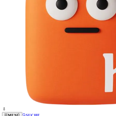
MENÜ
SUCHE