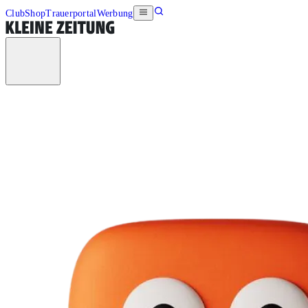
Club
Shop
Trauerportal
Werbung