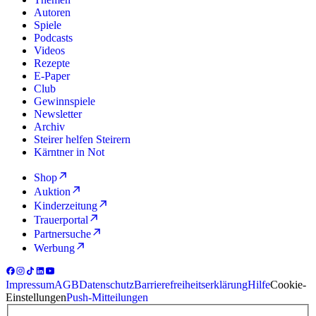
Autoren
Spiele
Podcasts
Videos
Rezepte
E-Paper
Club
Gewinnspiele
Newsletter
Archiv
Steirer helfen Steirern
Kärntner in Not
Shop
Auktion
Kinderzeitung
Trauerportal
Partnersuche
Werbung
Impressum
AGB
Datenschutz
Barrierefreiheitserklärung
Hilfe
Cookie-
Einstellungen
Push-Mitteilungen