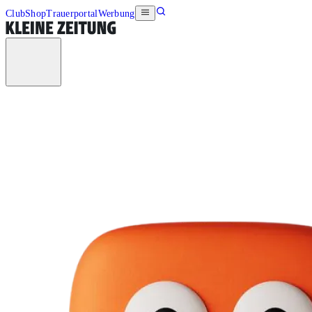
Club
Shop
Trauerportal
Werbung