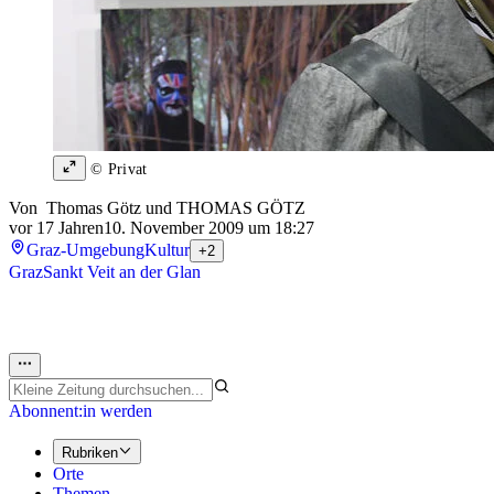
© Privat
Von
Thomas Götz
und
THOMAS GÖTZ
vor 17 Jahren
10. November 2009 um 18:27
Graz-Umgebung
Kultur
+2
Graz
Sankt Veit an der Glan
Abonnent:in werden
Rubriken
Orte
Themen