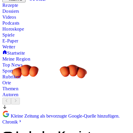
Rezepte
Dossiers
Videos
Podcasts
Horoskope
Spiele
E-Paper
Wetter
Startseite
Meine Region
Top News
Sport
Rubriken
Orte
Themen
Autoren
Kleine Zeitung als bevorzugte Google-Quelle hinzufügen.
Chronik