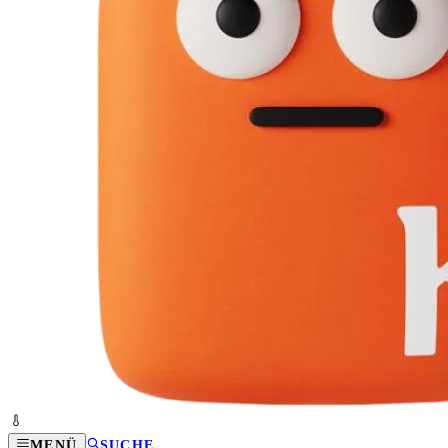
MENÜ
SUCHE