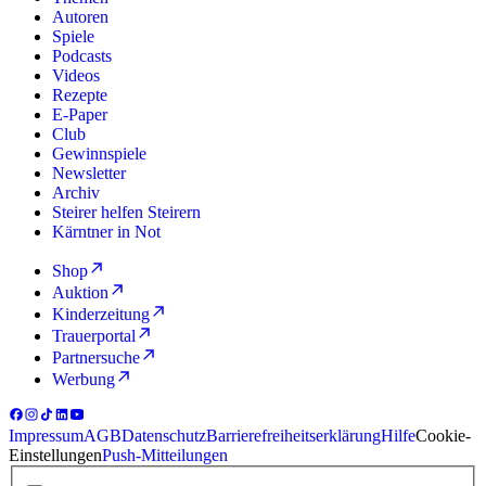
Autoren
Spiele
Podcasts
Videos
Rezepte
E-Paper
Club
Gewinnspiele
Newsletter
Archiv
Steirer helfen Steirern
Kärntner in Not
Shop
Auktion
Kinderzeitung
Trauerportal
Partnersuche
Werbung
Impressum
AGB
Datenschutz
Barrierefreiheitserklärung
Hilfe
Cookie-
Einstellungen
Push-Mitteilungen