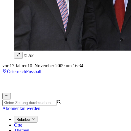
© AP
vor 17 Jahren
10. November 2009 um 16:34
Österreich
Fussball
Abonnent:in werden
Rubriken
Orte
Themen