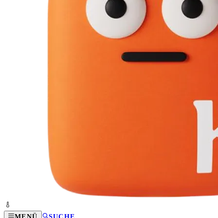
MENÜ
SUCHE