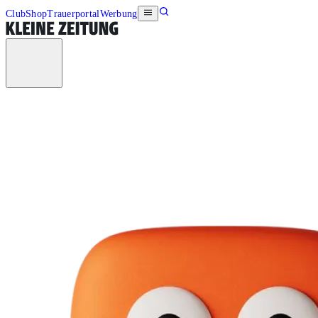
Club
Shop
Trauerportal
Werbung