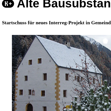
Alte Bausubsta
Startschuss für neues Interreg-Projekt in Gemei