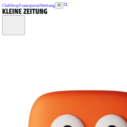
Club
Shop
Trauerportal
Werbung