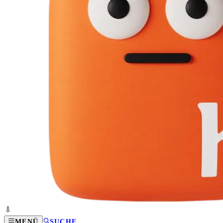
MENÜ
SUCHE