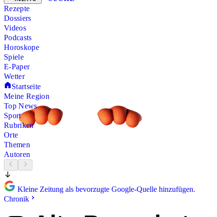
Rezepte
Dossiers
Videos
Podcasts
Horoskope
Spiele
E-Paper
Wetter
Startseite
Meine Region
Top News
Sport
Rubriken
Orte
Themen
Autoren
Kleine Zeitung als bevorzugte Google-Quelle hinzufügen.
Chronik