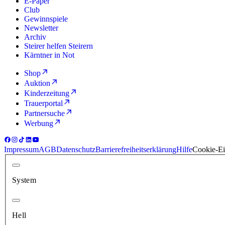
E-Paper
Club
Gewinnspiele
Newsletter
Archiv
Steirer helfen Steirern
Kärntner in Not
Shop
Auktion
Kinderzeitung
Trauerportal
Partnersuche
Werbung
Impressum
AGB
Datenschutz
Barrierefreiheitserklärung
Hilfe
Cookie-Ei
System
Hell