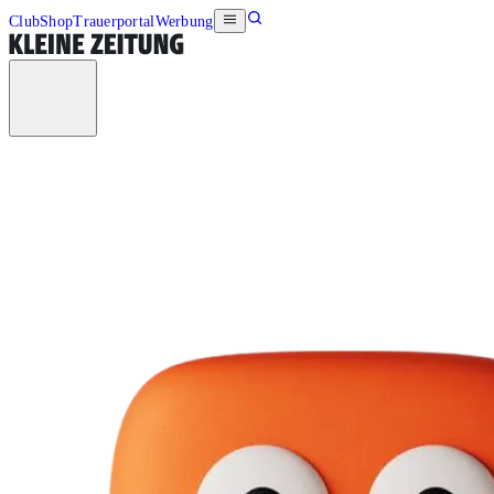
Club
Shop
Trauerportal
Werbung