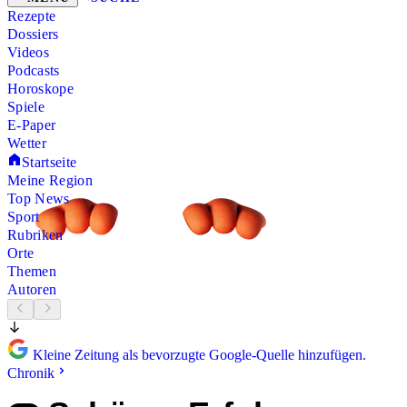
Rezepte
Dossiers
Videos
Podcasts
Horoskope
Spiele
E-Paper
Wetter
Startseite
Meine Region
Top News
Sport
Rubriken
Orte
Themen
Autoren
Kleine Zeitung als bevorzugte Google-Quelle hinzufügen.
Chronik