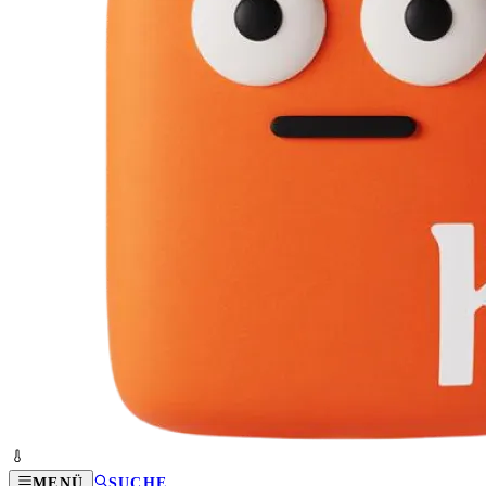
MENÜ
SUCHE