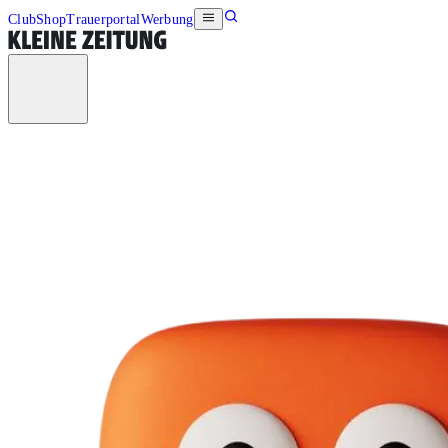
Club
Shop
Trauerportal
Werbung