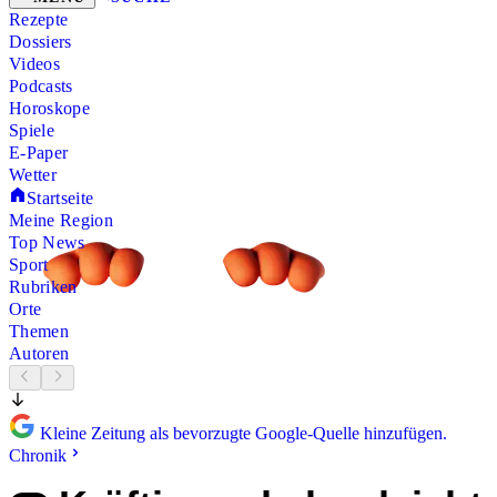
Rezepte
Dossiers
Videos
Podcasts
Horoskope
Spiele
E-Paper
Wetter
Startseite
Meine Region
Top News
Sport
Rubriken
Orte
Themen
Autoren
Kleine Zeitung als bevorzugte Google-Quelle hinzufügen.
Chronik