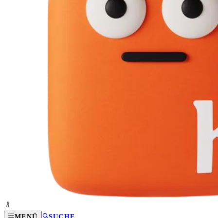
MENÜ
SUCHE