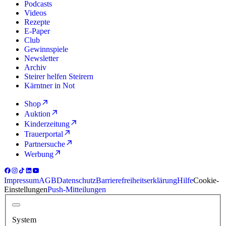
Podcasts
Videos
Rezepte
E-Paper
Club
Gewinnspiele
Newsletter
Archiv
Steirer helfen Steirern
Kärntner in Not
Shop
Auktion
Kinderzeitung
Trauerportal
Partnersuche
Werbung
Impressum
AGB
Datenschutz
Barrierefreiheitserklärung
Hilfe
Cookie-
Einstellungen
Push-Mitteilungen
System