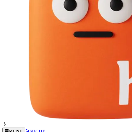
MENÜ
SUCHE