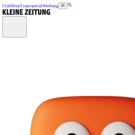
Club
Shop
Trauerportal
Werbung