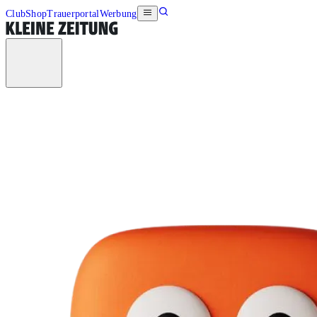
Club
Shop
Trauerportal
Werbung