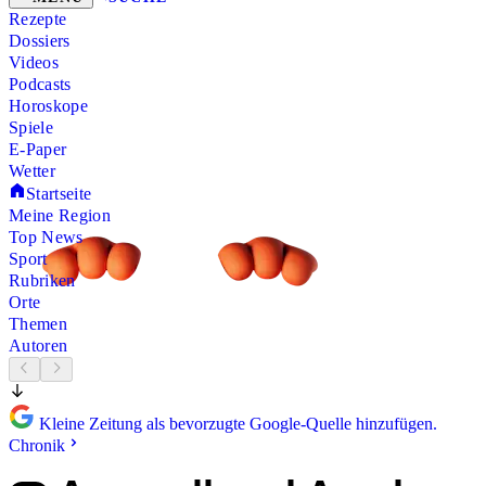
Rezepte
Dossiers
Videos
Podcasts
Horoskope
Spiele
E-Paper
Wetter
Startseite
Meine Region
Top News
Sport
Rubriken
Orte
Themen
Autoren
Kleine Zeitung als bevorzugte Google-Quelle hinzufügen.
Chronik