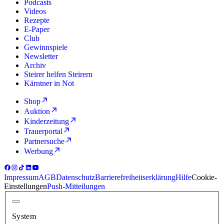
Podcasts
Videos
Rezepte
E-Paper
Club
Gewinnspiele
Newsletter
Archiv
Steirer helfen Steirern
Kärntner in Not
Shop
Auktion
Kinderzeitung
Trauerportal
Partnersuche
Werbung
Impressum
AGB
Datenschutz
Barrierefreiheitserklärung
Hilfe
Cookie-
Einstellungen
Push-Mitteilungen
System