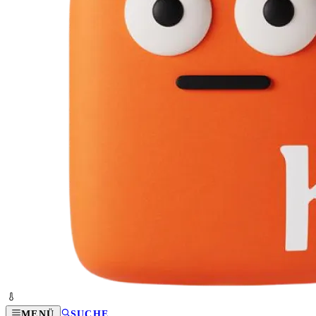
MENÜ
SUCHE