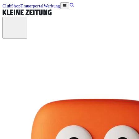
Club
Shop
Trauerportal
Werbung