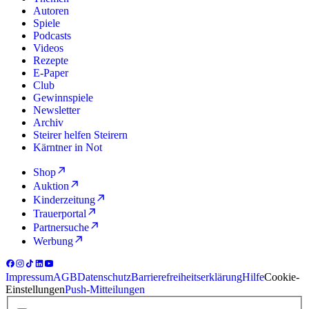
Autoren
Spiele
Podcasts
Videos
Rezepte
E-Paper
Club
Gewinnspiele
Newsletter
Archiv
Steirer helfen Steirern
Kärntner in Not
Shop
Auktion
Kinderzeitung
Trauerportal
Partnersuche
Werbung
Impressum
AGB
Datenschutz
Barrierefreiheitserklärung
Hilfe
Cookie-
Einstellungen
Push-Mitteilungen