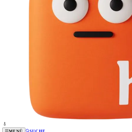
MENÜ
SUCHE