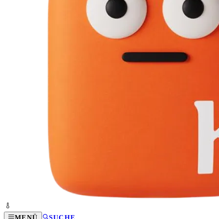
MENÜ
SUCHE