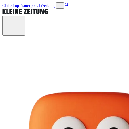
Club
Shop
Trauerportal
Werbung