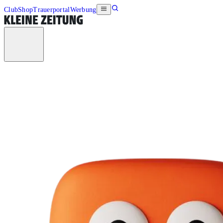
Club
Shop
Trauerportal
Werbung