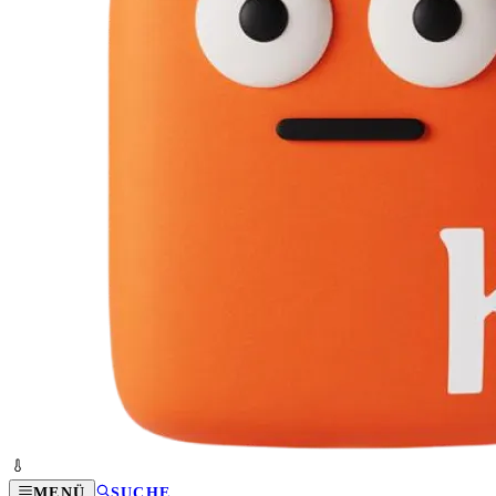
MENÜ
SUCHE