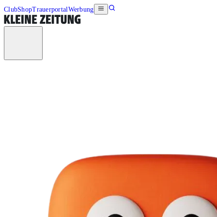
Club
Shop
Trauerportal
Werbung