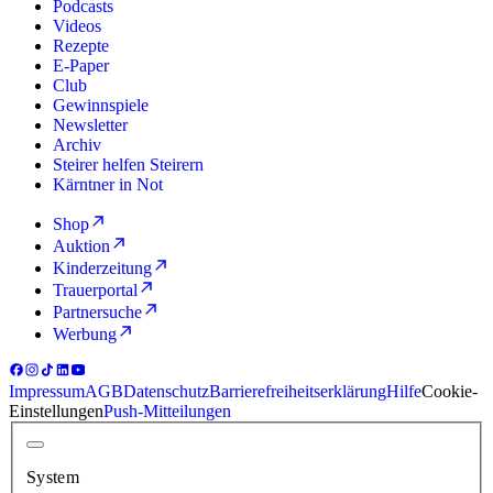
Podcasts
Videos
Rezepte
E-Paper
Club
Gewinnspiele
Newsletter
Archiv
Steirer helfen Steirern
Kärntner in Not
Shop
Auktion
Kinderzeitung
Trauerportal
Partnersuche
Werbung
Impressum
AGB
Datenschutz
Barrierefreiheitserklärung
Hilfe
Cookie-
Einstellungen
Push-Mitteilungen
System