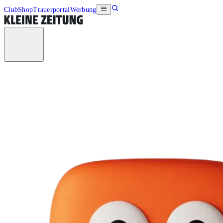
Club
Shop
Trauerportal
Werbung