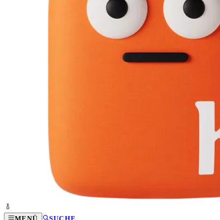
MENÜ
SUCHE