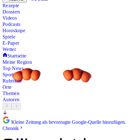
Rezepte
Dossiers
Videos
Podcasts
Horoskope
Spiele
E-Paper
Wetter
Startseite
Meine Region
Top News
Sport
Rubriken
Orte
Themen
Autoren
Kleine Zeitung als bevorzugte Google-Quelle hinzufügen.
Chronik