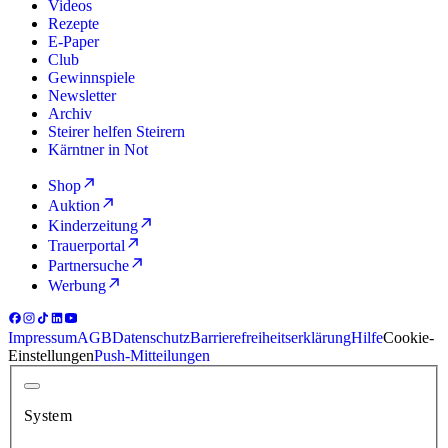
Videos
Rezepte
E-Paper
Club
Gewinnspiele
Newsletter
Archiv
Steirer helfen Steirern
Kärntner in Not
Shop
Auktion
Kinderzeitung
Trauerportal
Partnersuche
Werbung
Impressum
AGB
Datenschutz
Barrierefreiheitserklärung
Hilfe
Cookie-
Einstellungen
Push-Mitteilungen
System