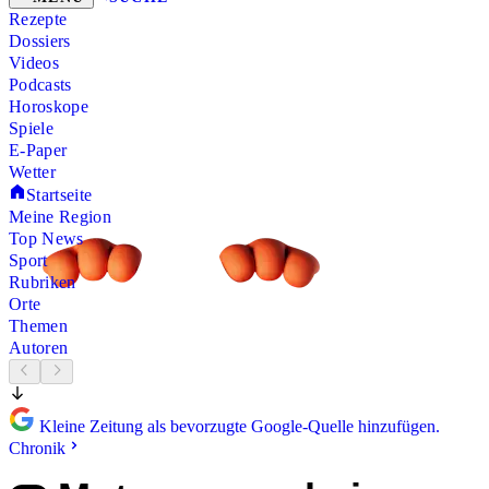
Rezepte
Dossiers
Videos
Podcasts
Horoskope
Spiele
E-Paper
Wetter
Startseite
Meine Region
Top News
Sport
Rubriken
Orte
Themen
Autoren
Kleine Zeitung als bevorzugte Google-Quelle hinzufügen.
Chronik