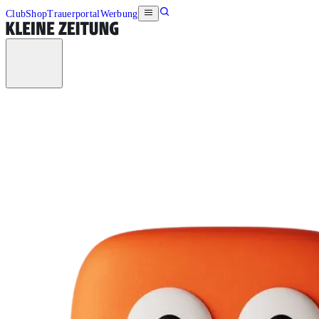
Club
Shop
Trauerportal
Werbung