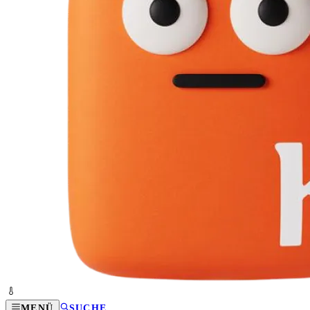
MENÜ
SUCHE