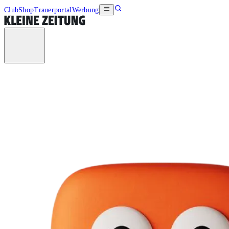
Club
Shop
Trauerportal
Werbung