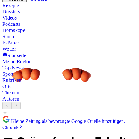
Rezepte
Dossiers
Videos
Podcasts
Horoskope
Spiele
E-Paper
Wetter
Startseite
Meine Region
Top News
Sport
Rubriken
Orte
Themen
Autoren
Kleine Zeitung als bevorzugte Google-Quelle hinzufügen.
Chronik