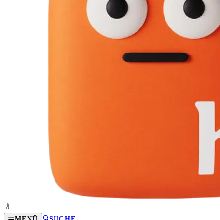
MENÜ
SUCHE