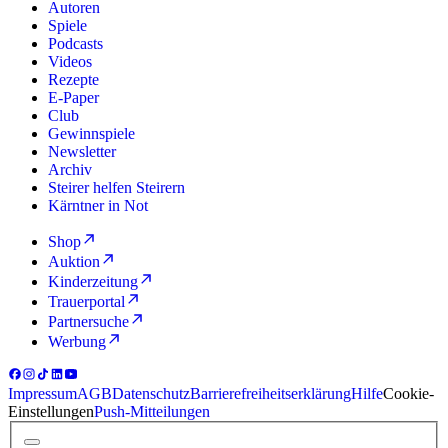
Autoren
Spiele
Podcasts
Videos
Rezepte
E-Paper
Club
Gewinnspiele
Newsletter
Archiv
Steirer helfen Steirern
Kärntner in Not
Shop
Auktion
Kinderzeitung
Trauerportal
Partnersuche
Werbung
Impressum
AGB
Datenschutz
Barrierefreiheitserklärung
Hilfe
Cookie-
Einstellungen
Push-Mitteilungen