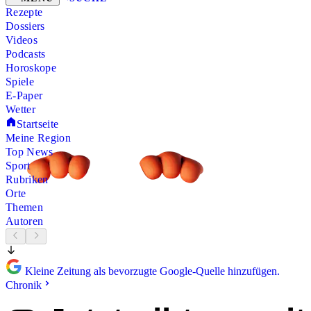
Rezepte
Dossiers
Videos
Podcasts
Horoskope
Spiele
E-Paper
Wetter
Startseite
Meine Region
Top News
Sport
Rubriken
Orte
Themen
Autoren
Kleine Zeitung als bevorzugte Google-Quelle hinzufügen.
Chronik