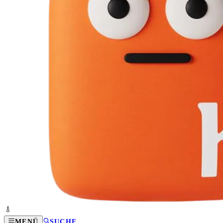
MENÜ
SUCHE