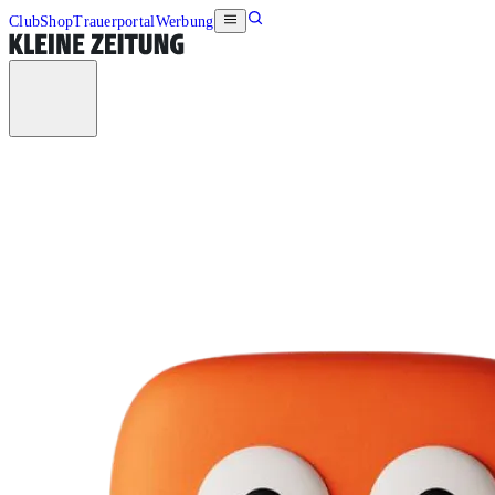
Club
Shop
Trauerportal
Werbung