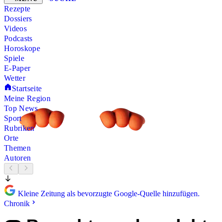
Rezepte
Dossiers
Videos
Podcasts
Horoskope
Spiele
E-Paper
Wetter
Startseite
Meine Region
Top News
Sport
Rubriken
Orte
Themen
Autoren
Kleine Zeitung als bevorzugte Google-Quelle hinzufügen.
Chronik