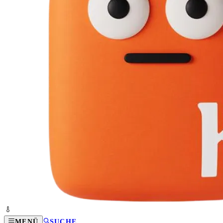
MENÜ
SUCHE