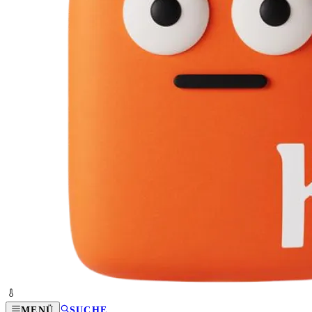
MENÜ
SUCHE