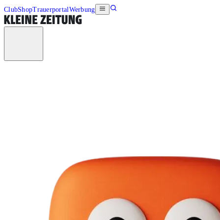
Club
Shop
Trauerportal
Werbung