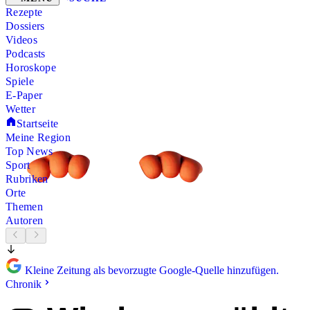
Rezepte
Dossiers
Videos
Podcasts
Horoskope
Spiele
E-Paper
Wetter
Startseite
Meine Region
Top News
Sport
Rubriken
Orte
Themen
Autoren
Kleine Zeitung als bevorzugte Google-Quelle hinzufügen.
Chronik