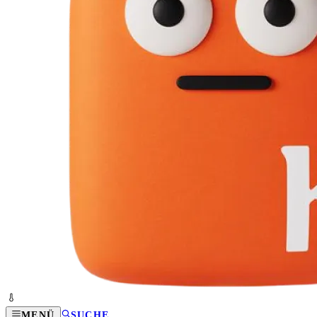
MENÜ
SUCHE