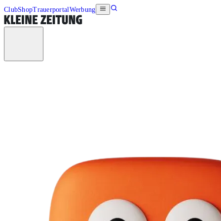
Club
Shop
Trauerportal
Werbung