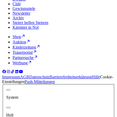
Club
Gewinnspiele
Newsletter
Archiv
Steirer helfen Steirern
Kärntner in Not
Shop
Auktion
Kinderzeitung
Trauerportal
Partnersuche
Werbung
Impressum
AGB
Datenschutz
Barrierefreiheitserklärung
Hilfe
Cookie-
Einstellungen
Push-Mitteilungen
System
Hell