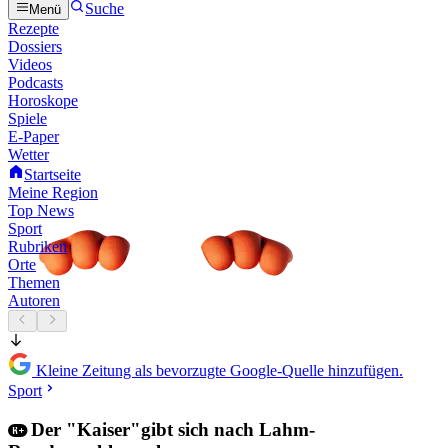
Suche
Menü
Rezepte
Dossiers
Videos
Podcasts
Horoskope
Spiele
E-Paper
Wetter
Startseite
Meine Region
Top News
Sport
Rubriken
Orte
Themen
Autoren
Kleine Zeitung als bevorzugte Google-Quelle hinzufügen.
Sport
Der "Kaiser"gibt sich nach Lahm-